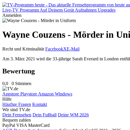
Live-TV
Programm
Auf Deinem Gerät
Aufnahmen
Upgrades
Anmelden
Wayne Couzens - Mörder in Un
Recht und Kriminalität
Facebook
X
E-Mail
Am 3. März 2021 wird die 33-jährige Sarah Everard in London entführ
Bewertung
0,0
0 Stimmen
Appstore
Playstore
Amazon
Windows
Hilfe
Häufige Fragen
Kontakt
Wir sind TV.de
Dein Fernsehen
Dein Fußball
Deine WM 2026
Bequem zahlen
PayPal
VISA
MasterCard