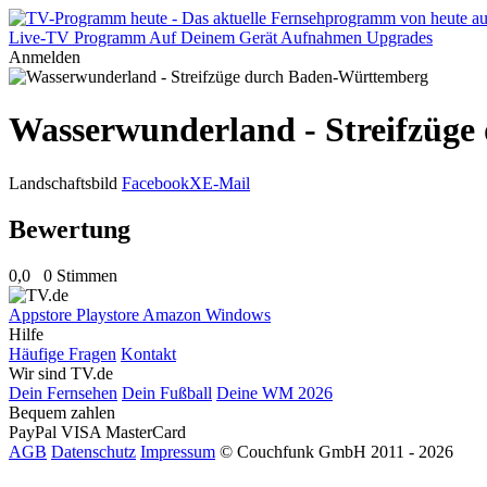
Live-TV
Programm
Auf Deinem Gerät
Aufnahmen
Upgrades
Anmelden
Wasserwunderland - Streifzüg
Landschaftsbild
Facebook
X
E-Mail
Bewertung
0,0
0 Stimmen
Appstore
Playstore
Amazon
Windows
Hilfe
Häufige Fragen
Kontakt
Wir sind TV.de
Dein Fernsehen
Dein Fußball
Deine WM 2026
Bequem zahlen
PayPal
VISA
MasterCard
AGB
Datenschutz
Impressum
© Couchfunk GmbH 2011 - 2026