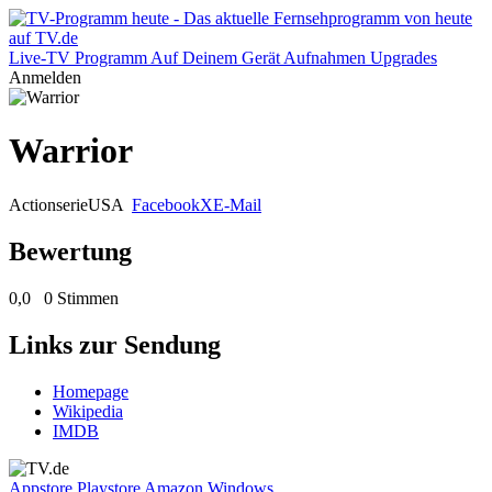
Live-TV
Programm
Auf Deinem Gerät
Aufnahmen
Upgrades
Anmelden
Warrior
Actionserie
USA
Facebook
X
E-Mail
Bewertung
0,0
0 Stimmen
Links zur Sendung
Homepage
Wikipedia
IMDB
Appstore
Playstore
Amazon
Windows