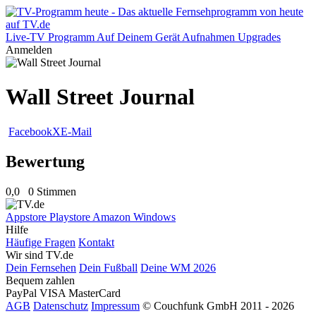
Live-TV
Programm
Auf Deinem Gerät
Aufnahmen
Upgrades
Anmelden
Wall Street Journal
Facebook
X
E-Mail
Bewertung
0,0
0 Stimmen
Appstore
Playstore
Amazon
Windows
Hilfe
Häufige Fragen
Kontakt
Wir sind TV.de
Dein Fernsehen
Dein Fußball
Deine WM 2026
Bequem zahlen
PayPal
VISA
MasterCard
AGB
Datenschutz
Impressum
© Couchfunk GmbH 2011 - 2026