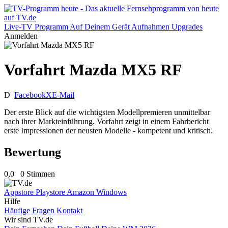
Live-TV
Programm
Auf Deinem Gerät
Aufnahmen
Upgrades
Anmelden
Vorfahrt Mazda MX5 RF
D
Facebook
X
E-Mail
Der erste Blick auf die wichtigsten Modellpremieren unmittelbar
nach ihrer Markteinführung. Vorfahrt zeigt in einem Fahrbericht
erste Impressionen der neusten Modelle - kompetent und kritisch.
Bewertung
0,0
0 Stimmen
Appstore
Playstore
Amazon
Windows
Hilfe
Häufige Fragen
Kontakt
Wir sind TV.de