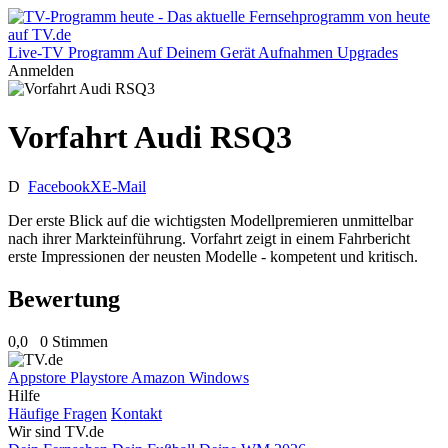
Live-TV
Programm
Auf Deinem Gerät
Aufnahmen
Upgrades
Anmelden
Vorfahrt Audi RSQ3
D
Facebook
X
E-Mail
Der erste Blick auf die wichtigsten Modellpremieren unmittelbar
nach ihrer Markteinführung. Vorfahrt zeigt in einem Fahrbericht
erste Impressionen der neusten Modelle - kompetent und kritisch.
Bewertung
0,0
0 Stimmen
Appstore
Playstore
Amazon
Windows
Hilfe
Häufige Fragen
Kontakt
Wir sind TV.de