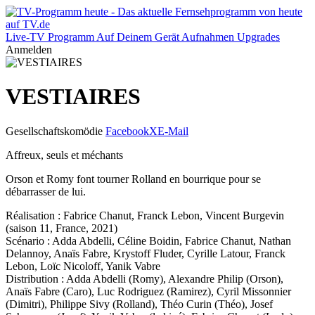
Live-TV
Programm
Auf Deinem Gerät
Aufnahmen
Upgrades
Anmelden
VESTIAIRES
Gesellschaftskomödie
Facebook
X
E-Mail
Affreux, seuls et méchants
Orson et Romy font tourner Rolland en bourrique pour se
débarrasser de lui.
Réalisation : Fabrice Chanut, Franck Lebon, Vincent Burgevin
(saison 11, France, 2021)
Scénario : Adda Abdelli, Céline Boidin, Fabrice Chanut, Nathan
Delannoy, Anaïs Fabre, Krystoff Fluder, Cyrille Latour, Franck
Lebon, Loïc Nicoloff, Yanik Vabre
Distribution : Adda Abdelli (Romy), Alexandre Philip (Orson),
Anaïs Fabre (Caro), Luc Rodriguez (Ramirez), Cyril Missonnier
(Dimitri), Philippe Sivy (Rolland), Théo Curin (Théo), Josef