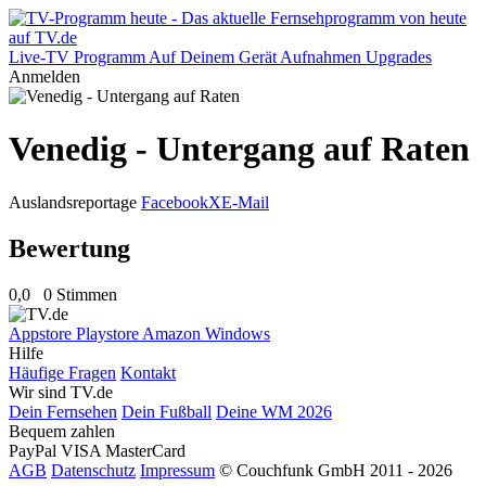
Live-TV
Programm
Auf Deinem Gerät
Aufnahmen
Upgrades
Anmelden
Venedig - Untergang auf Raten
Auslandsreportage
Facebook
X
E-Mail
Bewertung
0,0
0 Stimmen
Appstore
Playstore
Amazon
Windows
Hilfe
Häufige Fragen
Kontakt
Wir sind TV.de
Dein Fernsehen
Dein Fußball
Deine WM 2026
Bequem zahlen
PayPal
VISA
MasterCard
AGB
Datenschutz
Impressum
© Couchfunk GmbH 2011 - 2026