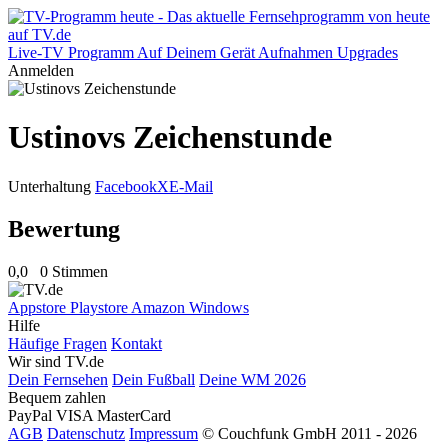
Live-TV
Programm
Auf Deinem Gerät
Aufnahmen
Upgrades
Anmelden
Ustinovs Zeichenstunde
Unterhaltung
Facebook
X
E-Mail
Bewertung
0,0
0 Stimmen
Appstore
Playstore
Amazon
Windows
Hilfe
Häufige Fragen
Kontakt
Wir sind TV.de
Dein Fernsehen
Dein Fußball
Deine WM 2026
Bequem zahlen
PayPal
VISA
MasterCard
AGB
Datenschutz
Impressum
© Couchfunk GmbH 2011 - 2026