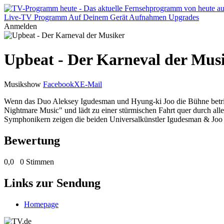
Live-TV
Programm
Auf Deinem Gerät
Aufnahmen
Upgrades
Anmelden
Upbeat - Der Karneval der Mus
Musikshow
Facebook
X
E-Mail
Wenn das Duo Aleksey Igudesman und Hyung-ki Joo die Bühne betritt,
Nightmare Music" und lädt zu einer stürmischen Fahrt quer durch all
Symphonikern zeigen die beiden Universalkünstler Igudesman & Joo e
Bewertung
0,0
0 Stimmen
Links zur Sendung
Homepage