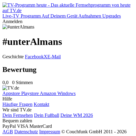
Live-TV
Programm
Auf Deinem Gerät
Aufnahmen
Upgrades
Anmelden
#unterAlmans
Geschichte
Facebook
X
E-Mail
Bewertung
0,0
0 Stimmen
Appstore
Playstore
Amazon
Windows
Hilfe
Häufige Fragen
Kontakt
Wir sind TV.de
Dein Fernsehen
Dein Fußball
Deine WM 2026
Bequem zahlen
PayPal
VISA
MasterCard
AGB
Datenschutz
Impressum
© Couchfunk GmbH 2011 - 2026