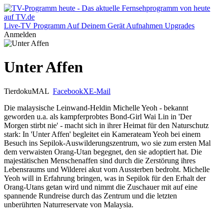
Live-TV
Programm
Auf Deinem Gerät
Aufnahmen
Upgrades
Anmelden
Unter Affen
Tierdoku
MAL
Facebook
X
E-Mail
Die malaysische Leinwand-Heldin Michelle Yeoh - bekannt
geworden u.a. als kampferprobtes Bond-Girl Wai Lin in 'Der
Morgen stirbt nie' - macht sich in ihrer Heimat für den Naturschutz
stark: In 'Unter Affen' begleitet ein Kamerateam Yeoh bei einem
Besuch ins Sepilok-Auswilderungszentrum, wo sie zum ersten Mal
dem verwaisten Orang-Utan begegnet, den sie adoptiert hat. Die
majestätischen Menschenaffen sind durch die Zerstörung ihres
Lebensraums und Wilderei akut vom Aussterben bedroht. Michelle
Yeoh will in Erfahrung bringen, was in Sepilok für den Erhalt der
Orang-Utans getan wird und nimmt die Zuschauer mit auf eine
spannende Rundreise durch das Zentrum und die letzten
unberührten Naturreservate von Malaysia.