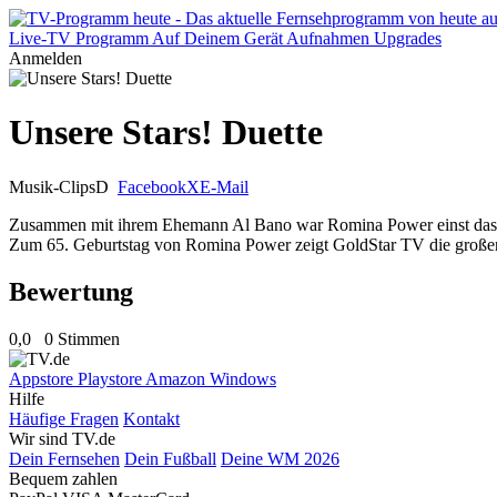
Live-TV
Programm
Auf Deinem Gerät
Aufnahmen
Upgrades
Anmelden
Unsere Stars! Duette
Musik-Clips
D
Facebook
X
E-Mail
Zusammen mit ihrem Ehemann Al Bano war Romina Power einst das Tra
Zum 65. Geburtstag von Romina Power zeigt GoldStar TV die großen Hi
Bewertung
0,0
0 Stimmen
Appstore
Playstore
Amazon
Windows
Hilfe
Häufige Fragen
Kontakt
Wir sind TV.de
Dein Fernsehen
Dein Fußball
Deine WM 2026
Bequem zahlen