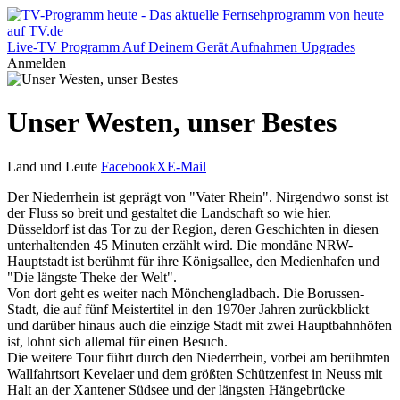
Live-TV
Programm
Auf Deinem Gerät
Aufnahmen
Upgrades
Anmelden
Unser Westen, unser Bestes
Land und Leute
Facebook
X
E-Mail
Der Niederrhein ist geprägt von "Vater Rhein". Nirgendwo sonst ist
der Fluss so breit und gestaltet die Landschaft so wie hier.
Düsseldorf ist das Tor zu der Region, deren Geschichten in diesen
unterhaltenden 45 Minuten erzählt wird. Die mondäne NRW-
Hauptstadt ist berühmt für ihre Königsallee, den Medienhafen und
"Die längste Theke der Welt".
Von dort geht es weiter nach Mönchengladbach. Die Borussen-
Stadt, die auf fünf Meistertitel in den 1970er Jahren zurückblickt
und darüber hinaus auch die einzige Stadt mit zwei Hauptbahnhöfen
ist, lohnt sich allemal für einen Besuch.
Die weitere Tour führt durch den Niederrhein, vorbei am berühmten
Wallfahrtsort Kevelaer und dem größten Schützenfest in Neuss mit
Halt an der Xantener Südsee und der längsten Hängebrücke