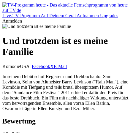
Live-TV
Programm
Auf Deinem Gerät
Aufnahmen
Upgrades
Anmelden
Und trotzdem ist es meine
Familie
Komödie
USA
Facebook
X
E-Mail
In seinem Debüt schuf Regisseur und Drehbuchautor Sam
Levinson, Sohn von Altmeister Barry Levinson ("Rain Man"), eine
Komödie mit Tiefgang und teils brutal überspitztem Humor. Auf
dem "Sundance Film Festival" 2011 erhielt er dafür den Preis für
das beste Drehbuch. Ein Film mit nachhaltiger Wirkung, unterstützt
vom hervorragenden Ensemble, allen voran Ellen Barkin,
Oscarpreisträgerin Ellen Burstyn und Ezra Miller.
Bewertung