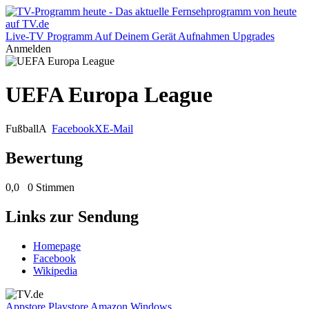
Live-TV
Programm
Auf Deinem Gerät
Aufnahmen
Upgrades
Anmelden
UEFA Europa League
Fußball
A
Facebook
X
E-Mail
Bewertung
0,0
0 Stimmen
Links zur Sendung
Homepage
Facebook
Wikipedia
Appstore
Playstore
Amazon
Windows