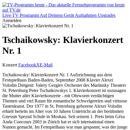
Live-TV
Programm
Auf Deinem Gerät
Aufnahmen
Upgrades
Anmelden
Tschaikowsky: Klavierkonzert
Nr. 1
Konzert
Facebook
X
E-Mail
Tschaikowsky: Klavierkonzert Nr. 1 Aufzeichnung aus dem
Festspielhaus Baden-Baden, September 2008 Klavier Alexei
Volodin Dirigent: Valery Gergiev Orchester des Mariinsky Theaters
St. Petersburg Peter Tschaikowskys 1. Klavierkonzert ist sozusagen
die Mutter aller Klavierkonzerte - mit Ohrwurm verdächtigen
Themen und viel Raum für romantische Schwelgereien und virtuose
Tastenkunst. Der 1977 in St. Petersburg geborene Alexei Volodin
erhielt berteits im Alter von 10 Jahren Unterricht an der berühmten
Gnessin Spezial Schule in Moskau. Seit seinem 1. Preis beim Géza
Anda Concours 2003 in Zürich hat er sich international einen
Namen gemacht. Im Festspielhaus war man gespannt, was der junge