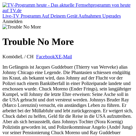
Live-TV
Programm
Auf Deinem Gerät
Aufnahmen
Upgrades
Anmelden
Trouble No More
Komödie
L / CH
Facebook
X
E-Mail
Im Gefängnis ist Jacques Guddebuer (Thierry van Werveke) alias
Johnny Chicago eine Legende. Die Phantasien schiessen endgültig
ins Kraut, als bekannt wird, dass Johnny auf der Flucht vor der
Polizei nach einem Banküberfall in einer Polizeiparade landete und
erschossen wurde. Chuck Moreno (Ender Frings), sein langjähriger
Kumpel, will Johnny die letzte Ehre erweisen: Seine Asche soll in
die USA gebracht und dort verstreut werden. Johnnys Bruder Ray
(Marco Lorenzini) versucht, ein anständiges Leben zu führen. Er
arbeitet bei der Müllabfuhr und lebt zurückgezogen. Er weigert sich,
Chuck dabei zu helfen, Geld für die Reise in die USA aufzutreiben.
Aber als sich herausstellt, dass Johnnys Tochter (Nora Koenig)
Polizistin geworden ist, und Polizeikommissar Angelo (André Jung)
vor seiner Pensionierung Chuck Moreno und Ray Guddebuer