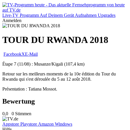
Live-TV
Programm
Auf Deinem Gerät
Aufnahmen
Upgrades
Anmelden
TOUR DU RWANDA 2018
Facebook
X
E-Mail
Étape 7 (11/08) : Musanze/Kigali (107,4 km)
Retour sur les meilleurs moments de la 10e édition du Tour du
Rwanda qui s'est déroulée du 5 au 12 août 2018.
Présentation : Tatiana Mossot.
Bewertung
0,0
0 Stimmen
Appstore
Playstore
Amazon
Windows
Hilfe