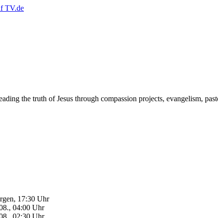
ading the truth of Jesus through compassion projects, evangelism, pastor
gen, 17:30 Uhr
08., 04:00 Uhr
08., 02:30 Uhr