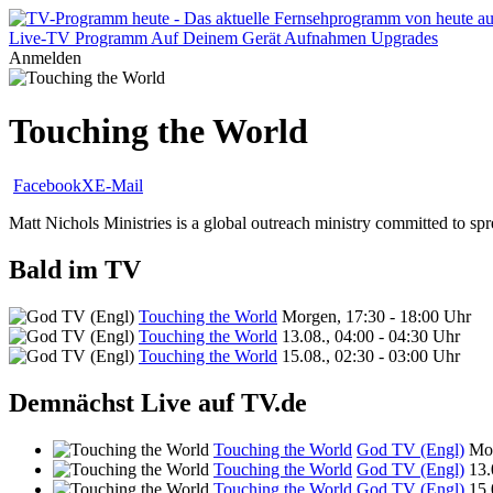
Live-TV
Programm
Auf Deinem Gerät
Aufnahmen
Upgrades
Anmelden
Touching the World
Facebook
X
E-Mail
Matt Nichols Ministries is a global outreach ministry committed to spre
Bald im TV
Touching the World
Morgen, 17:30 - 18:00 Uhr
Touching the World
13.08., 04:00 - 04:30 Uhr
Touching the World
15.08., 02:30 - 03:00 Uhr
Demnächst Live auf TV.de
Touching the World
God TV (Engl)
Mor
Touching the World
God TV (Engl)
13.
Touching the World
God TV (Engl)
15.