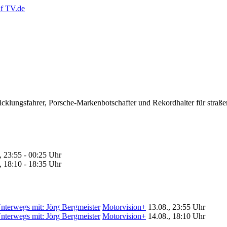
twicklungsfahrer, Porsche-Markenbotschafter und Rekordhalter für stra
, 23:55 - 00:25 Uhr
, 18:10 - 18:35 Uhr
nterwegs mit: Jörg Bergmeister
Motorvision+
13.08., 23:55 Uhr
nterwegs mit: Jörg Bergmeister
Motorvision+
14.08., 18:10 Uhr