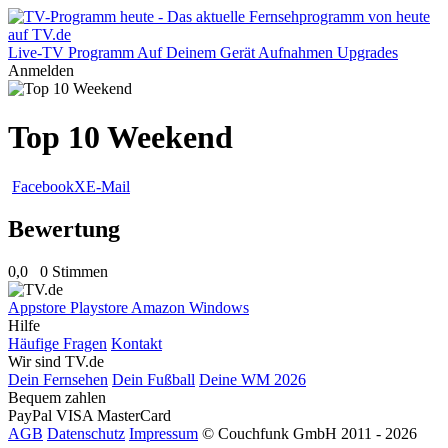
Live-TV
Programm
Auf Deinem Gerät
Aufnahmen
Upgrades
Anmelden
Top 10 Weekend
Facebook
X
E-Mail
Bewertung
0,0
0 Stimmen
Appstore
Playstore
Amazon
Windows
Hilfe
Häufige Fragen
Kontakt
Wir sind TV.de
Dein Fernsehen
Dein Fußball
Deine WM 2026
Bequem zahlen
PayPal
VISA
MasterCard
AGB
Datenschutz
Impressum
© Couchfunk GmbH 2011 - 2026