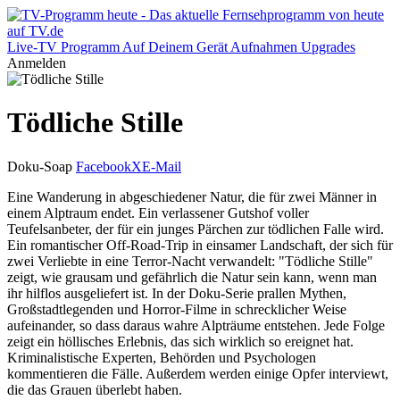
Live-TV
Programm
Auf Deinem Gerät
Aufnahmen
Upgrades
Anmelden
Tödliche Stille
Doku-Soap
Facebook
X
E-Mail
Eine Wanderung in abgeschiedener Natur, die für zwei Männer in
einem Alptraum endet. Ein verlassener Gutshof voller
Teufelsanbeter, der für ein junges Pärchen zur tödlichen Falle wird.
Ein romantischer Off-Road-Trip in einsamer Landschaft, der sich für
zwei Verliebte in eine Terror-Nacht verwandelt: "Tödliche Stille"
zeigt, wie grausam und gefährlich die Natur sein kann, wenn man
ihr hilflos ausgeliefert ist. In der Doku-Serie prallen Mythen,
Großstadtlegenden und Horror-Filme in schrecklicher Weise
aufeinander, so dass daraus wahre Alpträume entstehen. Jede Folge
zeigt ein höllisches Erlebnis, das sich wirklich so ereignet hat.
Kriminalistische Experten, Behörden und Psychologen
kommentieren die Fälle. Außerdem werden einige Opfer interviewt,
die das Grauen überlebt haben.