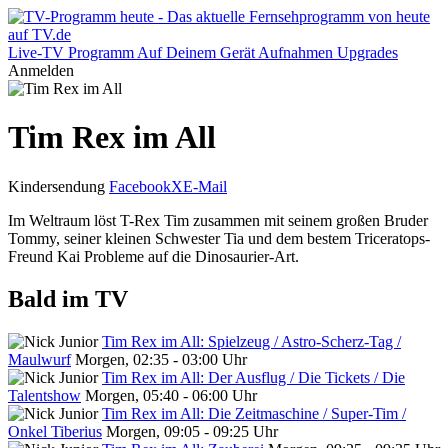
Live-TV
Programm
Auf Deinem Gerät
Aufnahmen
Upgrades
Anmelden
Tim Rex im All
Kindersendung
Facebook
X
E-Mail
Im Weltraum löst T-Rex Tim zusammen mit seinem großen Bruder
Tommy, seiner kleinen Schwester Tia und dem bestem Triceratops-
Freund Kai Probleme auf die Dinosaurier-Art.
Bald im TV
Tim Rex im All: Spielzeug / Astro-Scherz-Tag /
Maulwurf
Morgen, 02:35 - 03:00 Uhr
Tim Rex im All: Der Ausflug / Die Tickets / Die
Talentshow
Morgen, 05:40 - 06:00 Uhr
Tim Rex im All: Die Zeitmaschine / Super-Tim /
Onkel Tiberius
Morgen, 09:05 - 09:25 Uhr