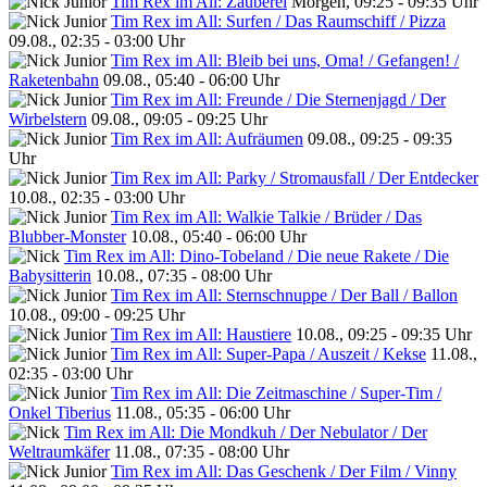
Tim Rex im All: Zauberei
Morgen, 09:25 - 09:35 Uhr
Tim Rex im All: Surfen / Das Raumschiff / Pizza
09.08., 02:35 - 03:00 Uhr
Tim Rex im All: Bleib bei uns, Oma! / Gefangen! /
Raketenbahn
09.08., 05:40 - 06:00 Uhr
Tim Rex im All: Freunde / Die Sternenjagd / Der
Wirbelstern
09.08., 09:05 - 09:25 Uhr
Tim Rex im All: Aufräumen
09.08., 09:25 - 09:35
Uhr
Tim Rex im All: Parky / Stromausfall / Der Entdecker
10.08., 02:35 - 03:00 Uhr
Tim Rex im All: Walkie Talkie / Brüder / Das
Blubber-Monster
10.08., 05:40 - 06:00 Uhr
Tim Rex im All: Dino-Tobeland / Die neue Rakete / Die
Babysitterin
10.08., 07:35 - 08:00 Uhr
Tim Rex im All: Sternschnuppe / Der Ball / Ballon
10.08., 09:00 - 09:25 Uhr
Tim Rex im All: Haustiere
10.08., 09:25 - 09:35 Uhr
Tim Rex im All: Super-Papa / Auszeit / Kekse
11.08.,
02:35 - 03:00 Uhr
Tim Rex im All: Die Zeitmaschine / Super-Tim /
Onkel Tiberius
11.08., 05:35 - 06:00 Uhr
Tim Rex im All: Die Mondkuh / Der Nebulator / Der
Weltraumkäfer
11.08., 07:35 - 08:00 Uhr
Tim Rex im All: Das Geschenk / Der Film / Vinny