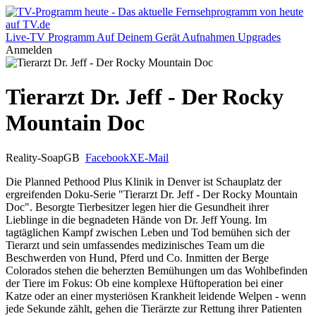
Live-TV
Programm
Auf Deinem Gerät
Aufnahmen
Upgrades
Anmelden
Tierarzt Dr. Jeff - Der Rocky
Mountain Doc
Reality-Soap
GB
Facebook
X
E-Mail
Die Planned Pethood Plus Klinik in Denver ist Schauplatz der
ergreifenden Doku-Serie "Tierarzt Dr. Jeff - Der Rocky Mountain
Doc". Besorgte Tierbesitzer legen hier die Gesundheit ihrer
Lieblinge in die begnadeten Hände von Dr. Jeff Young. Im
tagtäglichen Kampf zwischen Leben und Tod bemühen sich der
Tierarzt und sein umfassendes medizinisches Team um die
Beschwerden von Hund, Pferd und Co. Inmitten der Berge
Colorados stehen die beherzten Bemühungen um das Wohlbefinden
der Tiere im Fokus: Ob eine komplexe Hüftoperation bei einer
Katze oder an einer mysteriösen Krankheit leidende Welpen - wenn
jede Sekunde zählt, gehen die Tierärzte zur Rettung ihrer Patienten