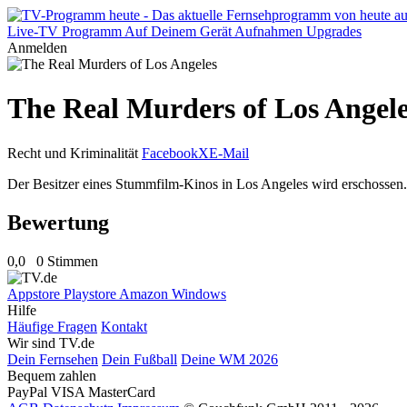
Live-TV
Programm
Auf Deinem Gerät
Aufnahmen
Upgrades
Anmelden
The Real Murders of Los Angel
Recht und Kriminalität
Facebook
X
E-Mail
Der Besitzer eines Stummfilm-Kinos in Los Angeles wird erschossen.
Bewertung
0,0
0 Stimmen
Appstore
Playstore
Amazon
Windows
Hilfe
Häufige Fragen
Kontakt
Wir sind TV.de
Dein Fernsehen
Dein Fußball
Deine WM 2026
Bequem zahlen
PayPal
VISA
MasterCard