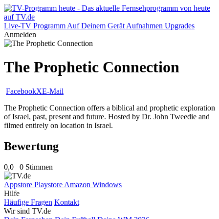
Live-TV
Programm
Auf Deinem Gerät
Aufnahmen
Upgrades
Anmelden
The Prophetic Connection
Facebook
X
E-Mail
The Prophetic Connection offers a biblical and prophetic exploration
of Israel, past, present and future. Hosted by Dr. John Tweedie and
filmed entirely on location in Israel.
Bewertung
0,0
0 Stimmen
Appstore
Playstore
Amazon
Windows
Hilfe
Häufige Fragen
Kontakt
Wir sind TV.de