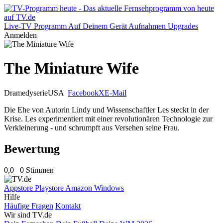
Live-TV
Programm
Auf Deinem Gerät
Aufnahmen
Upgrades
Anmelden
The Miniature Wife
Dramedyserie
USA
Facebook
X
E-Mail
Die Ehe von Autorin Lindy und Wissenschaftler Les steckt in der
Krise. Les experimentiert mit einer revolutionären Technologie zur
Verkleinerung - und schrumpft aus Versehen seine Frau.
Bewertung
0,0
0 Stimmen
Appstore
Playstore
Amazon
Windows
Hilfe
Häufige Fragen
Kontakt
Wir sind TV.de