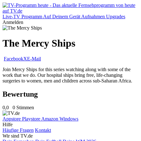
Live-TV
Programm
Auf Deinem Gerät
Aufnahmen
Upgrades
Anmelden
The Mercy Ships
Facebook
X
E-Mail
Join Mercy Ships for this series watching along with some of the
work that we do. Our hospital ships bring free, life-changing
surgeries to women, men and children across sub-Saharan Africa.
Bewertung
0,0
0 Stimmen
Appstore
Playstore
Amazon
Windows
Hilfe
Häufige Fragen
Kontakt
Wir sind TV.de