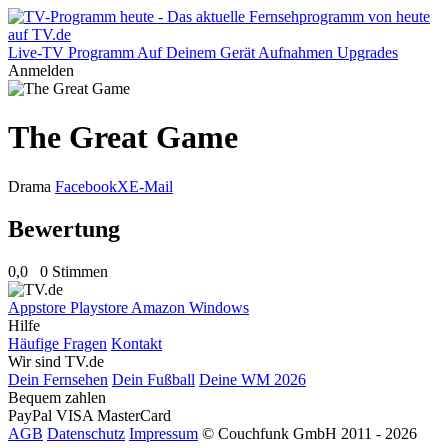
Live-TV
Programm
Auf Deinem Gerät
Aufnahmen
Upgrades
Anmelden
The Great Game
Drama
Facebook
X
E-Mail
Bewertung
0,0
0 Stimmen
Appstore
Playstore
Amazon
Windows
Hilfe
Häufige Fragen
Kontakt
Wir sind TV.de
Dein Fernsehen
Dein Fußball
Deine WM 2026
Bequem zahlen
PayPal
VISA
MasterCard
AGB
Datenschutz
Impressum
© Couchfunk GmbH 2011 - 2026