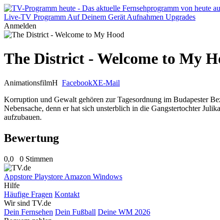
Live-TV
Programm
Auf Deinem Gerät
Aufnahmen
Upgrades
Anmelden
The District - Welcome to My 
Animationsfilm
H
Facebook
X
E-Mail
Korruption und Gewalt gehören zur Tagesordnung im Budapester Bezirk 
Nebensache, denn er hat sich unsterblich in die Gangstertochter Julika
aufzubauen.
Bewertung
0,0
0 Stimmen
Appstore
Playstore
Amazon
Windows
Hilfe
Häufige Fragen
Kontakt
Wir sind TV.de
Dein Fernsehen
Dein Fußball
Deine WM 2026