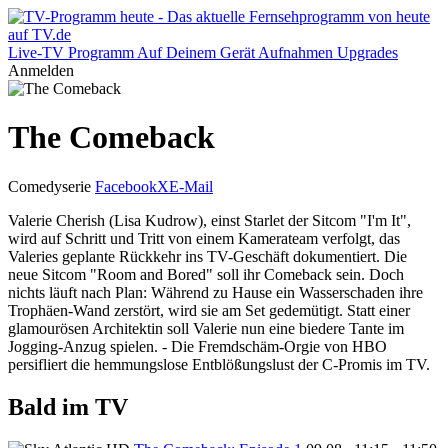
Live-TV
Programm
Auf Deinem Gerät
Aufnahmen
Upgrades
Anmelden
The Comeback
Comedyserie
Facebook
X
E-Mail
Valerie Cherish (Lisa Kudrow), einst Starlet der Sitcom "I'm It",
wird auf Schritt und Tritt von einem Kamerateam verfolgt, das
Valeries geplante Rückkehr ins TV-Geschäft dokumentiert. Die
neue Sitcom "Room and Bored" soll ihr Comeback sein. Doch
nichts läuft nach Plan: Während zu Hause ein Wasserschaden ihre
Trophäen-Wand zerstört, wird sie am Set gedemütigt. Statt einer
glamourösen Architektin soll Valerie nun eine biedere Tante im
Jogging-Anzug spielen. - Die Fremdschäm-Orgie von HBO
persifliert die hemmungslose Entblößungslust der C-Promis im TV.
Bald im TV