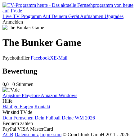
Live-TV
Programm
Auf Deinem Gerät
Aufnahmen
Upgrades
Anmelden
The Bunker Game
Psychothriller
Facebook
X
E-Mail
Bewertung
0,0
0 Stimmen
Appstore
Playstore
Amazon
Windows
Hilfe
Häufige Fragen
Kontakt
Wir sind TV.de
Dein Fernsehen
Dein Fußball
Deine WM 2026
Bequem zahlen
PayPal
VISA
MasterCard
AGB
Datenschutz
Impressum
© Couchfunk GmbH 2011 - 2026