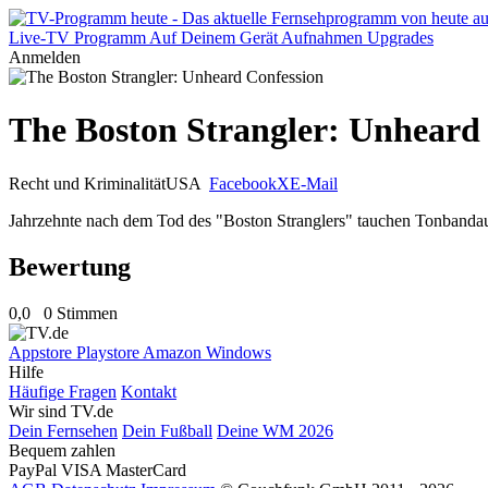
Live-TV
Programm
Auf Deinem Gerät
Aufnahmen
Upgrades
Anmelden
The Boston Strangler: Unheard
Recht und Kriminalität
USA
Facebook
X
E-Mail
Jahrzehnte nach dem Tod des "Boston Stranglers" tauchen Tonbandauf
Bewertung
0,0
0 Stimmen
Appstore
Playstore
Amazon
Windows
Hilfe
Häufige Fragen
Kontakt
Wir sind TV.de
Dein Fernsehen
Dein Fußball
Deine WM 2026
Bequem zahlen
PayPal
VISA
MasterCard