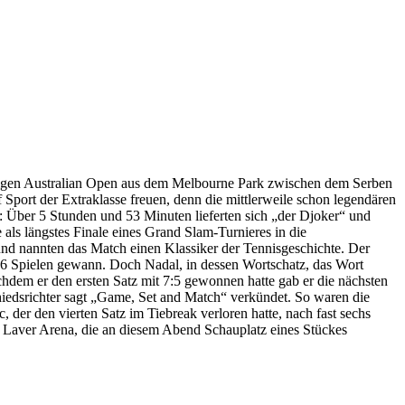
hrigen Australian Open aus dem Melbourne Park zwischen dem Serben
port der Extraklasse freuen, denn die mittlerweile schon legendären
: Über 5 Stunden und 53 Minuten lieferten sich „der Djoker“ und
als längstes Finale eines Grand Slam-Turnieres in die
nd nannten das Match einen Klassiker der Tennisgeschichte. Der
on 76 Spielen gewann. Doch Nadal, in dessen Wortschatz, das Wort
chdem er den ersten Satz mit 7:5 gewonnen hatte gab er die nächsten
chiedsrichter sagt „Game, Set and Match“ verkündet. So waren die
 der den vierten Satz im Tiebreak verloren hatte, nach fast sechs
od Laver Arena, die an diesem Abend Schauplatz eines Stückes