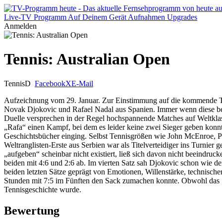
Live-TV
Programm
Auf Deinem Gerät
Aufnahmen
Upgrades
Anmelden
Tennis: Australian Open
Tennis
D
Facebook
X
E-Mail
Aufzeichnung vom 29. Januar. Zur Einstimmung auf die kommende Te
Novak Djokovic und Rafael Nadal aus Spanien. Immer wenn diese beide
Duelle versprechen in der Regel hochspannende Matches auf Weltklas
„Rafa“ einen Kampf, bei dem es leider keine zwei Sieger geben konnte
Geschichtsbücher einging. Selbst Tennisgrößen wie John McEnroe, P
Weltranglisten-Erste aus Serbien war als Titelverteidiger ins Turnier
„aufgeben“ scheinbar nicht existiert, ließ sich davon nicht beeindru
beiden mit 4:6 und 2:6 ab. Im vierten Satz sah Djokovic schon wie de
beiden letzten Sätze geprägt von Emotionen, Willenstärke, technische
Stunden mit 7:5 im Fünften den Sack zumachen konnte. Obwohl das Spi
Tennisgeschichte wurde.
Bewertung