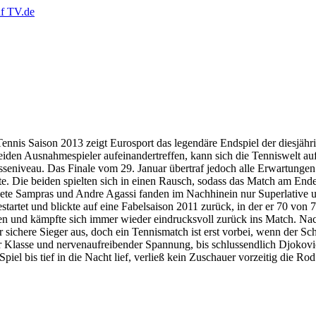
nnis Saison 2013 zeigt Eurosport das legendäre Endspiel der diesjä
n Ausnahmespieler aufeinandertreffen, kann sich die Tenniswelt auf S
seniveau. Das Finale vom 29. Januar übertraf jedoch alle Erwartungen
. Die beiden spielten sich in einen Rausch, sodass das Match am Ende 
ete Sampras und Andre Agassi fanden im Nachhinein nur Superlative u
 gestartet und blickte auf eine Fabelsaison 2011 zurück, in der er 70 v
cken und kämpfte sich immer wieder eindrucksvoll zurück ins Match. Na
r sichere Sieger aus, doch ein Tennismatch ist erst vorbei, wenn der S
r Klasse und nervenaufreibender Spannung, bis schlussendlich Djokovic,
el bis tief in die Nacht lief, verließ kein Zuschauer vorzeitig die R