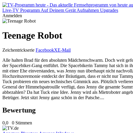
Live-TV
Programm
Auf Deinem Gerät
Aufnahmen
Upgrades
Anmelden
Teenage Robot
Zeichentrickserie
Facebook
X
E-Mail
Alle halten Brad für den absoluten Mädchenschwarm. Doch weit gefe
der Spacebiker-Gang entführt. Die Spacebikerin Tammy hat sich in ihn
mit einer Ehe einverstanden, was Jenny nun überhaupt nicht nachvollz
Hochzeitszeremonie entdeckt der Bräutigam, dass er nicht nur Tammy
Tuck probieren ein neues technisches Gimmick aus. Plötzlich verliere
General der Himmelspatrouille verfügt, dass Jenny die gesamte Summ
abbezahlen? Da hat Tuck eine Idee. Jenny wird als Mietroboter angebo
Betrüger. Jetzt sitzt Jenny ganz schön in der Patsche....
Bewertung
0,0
0 Stimmen