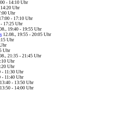
:00 - 14:10 Uhr
- 14:20 Uhr
7:00 Uhr
17:00 - 17:10 Uhr
 - 17:25 Uhr
08., 19:40 - 19:55 Uhr
s
12.08., 19:55 - 20:05 Uhr
0:15 Uhr
 Uhr
35 Uhr
08., 21:35 - 21:45 Uhr
1:10 Uhr
1:20 Uhr
0 - 11:30 Uhr
0 - 11:40 Uhr
 13:40 - 13:50 Uhr
 13:50 - 14:00 Uhr