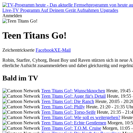
Live-TV
Programm
Auf Deinem Gerät
Aufnahmen
Upgrades
Anmelden
Teen Titans Go!
Zeichentrickserie
Facebook
X
E-Mail
Robin, Starfire, Cyborg, Beast Boy und Raven stürzen sich in neue Ab
elterliche Aufsicht zusammenleben und dabei gleichzeitig und regelmäßi
Bald im TV
Teen Titans Go!: Wunschknochen
Heute, 19:45 
Teen Titans Go!: Auge für's Detail
Heute, 19:55 
Teen Titans Go!: Die Ranch
Heute, 20:05 - 20:2
Teen Titans Go!: Philly
Heute, 21:20 - 21:35 Uh
Teen Titans Go!: Torso-Seife
Heute, 21:35 - 21:
Teen Titans Go!: Wie soll es weitergehen?
Heute
Teen Titans Go!: Echte Gentlemen
Morgen, 10:5
Teen Titans Go!: T.O.M. Cruise
Morgen, 11:05 -