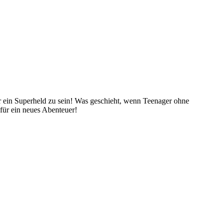
her ein Superheld zu sein! Was geschieht, wenn Teenager ohne
 für ein neues Abenteuer!