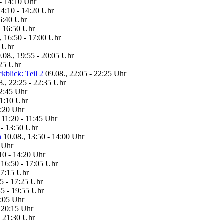
 - 14:10 Uhr
14:10 - 14:20 Uhr
16:40 Uhr
- 16:50 Uhr
, 16:50 - 17:00 Uhr
5 Uhr
.08., 19:55 - 20:05 Uhr
:25 Uhr
kblick: Teil 2
09.08., 22:05 - 22:25 Uhr
8., 22:25 - 22:35 Uhr
22:45 Uhr
11:10 Uhr
1:20 Uhr
 11:20 - 11:45 Uhr
 - 13:50 Uhr
n
10.08., 13:50 - 14:00 Uhr
0 Uhr
:10 - 14:20 Uhr
 16:50 - 17:05 Uhr
17:15 Uhr
15 - 17:25 Uhr
45 - 19:55 Uhr
0:05 Uhr
- 20:15 Uhr
- 21:30 Uhr