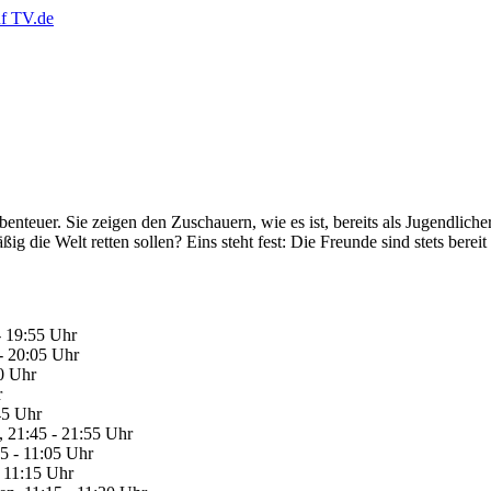
enteuer. Sie zeigen den Zuschauern, wie es ist, bereits als Jugendlic
g die Welt retten sollen? Eins steht fest: Die Freunde sind stets bereit
- 19:55 Uhr
- 20:05 Uhr
0 Uhr
r
45 Uhr
, 21:45 - 21:55 Uhr
5 - 11:05 Uhr
 11:15 Uhr