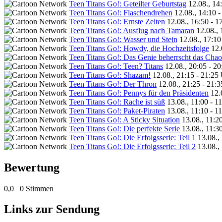
Teen Titans Go!: Geteilter Geburtstag
12.08., 14
Teen Titans Go!: Flaschendrehen
12.08., 14:10 
Teen Titans Go!: Ernste Zeiten
12.08., 16:50 - 1
Teen Titans Go!: Ausflug nach Tamaran
12.08., 
Teen Titans Go!: Wasser und Stein
12.08., 17:10
Teen Titans Go!: Howdy, die Hochzeitsfolge
12.
Teen Titans Go!: Das Genie beherrscht das Chao
Teen Titans Go!: Teen? Titans
12.08., 20:05 - 2
Teen Titans Go!: Shazam!
12.08., 21:15 - 21:25
Teen Titans Go!: Der Thron
12.08., 21:25 - 21:
Teen Titans Go!: Pennys für den Präsidenten
12.
Teen Titans Go!: Rache ist süß
13.08., 11:00 - 1
Teen Titans Go!: Paket-Piraten
13.08., 11:10 - 1
Teen Titans Go!: A Sticky Situation
13.08., 11:2
Teen Titans Go!: Die perfekte Serie
13.08., 11:3
Teen Titans Go!: Die Erfolgsserie: Teil 1
13.08.,
Teen Titans Go!: Die Erfolgsserie: Teil 2
13.08.,
Bewertung
0,0
0 Stimmen
Links zur Sendung