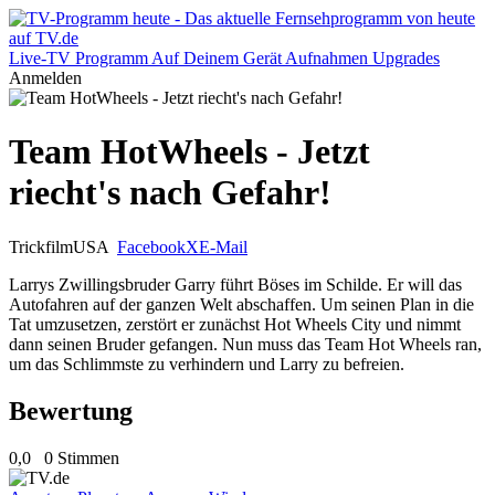
Live-TV
Programm
Auf Deinem Gerät
Aufnahmen
Upgrades
Anmelden
Team HotWheels - Jetzt
riecht's nach Gefahr!
Trickfilm
USA
Facebook
X
E-Mail
Larrys Zwillingsbruder Garry führt Böses im Schilde. Er will das
Autofahren auf der ganzen Welt abschaffen. Um seinen Plan in die
Tat umzusetzen, zerstört er zunächst Hot Wheels City und nimmt
dann seinen Bruder gefangen. Nun muss das Team Hot Wheels ran,
um das Schlimmste zu verhindern und Larry zu befreien.
Bewertung
0,0
0 Stimmen