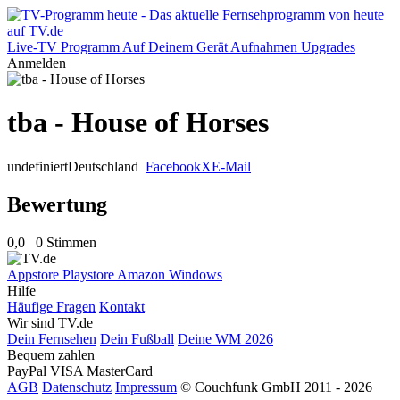
Live-TV
Programm
Auf Deinem Gerät
Aufnahmen
Upgrades
Anmelden
tba - House of Horses
undefiniert
Deutschland
Facebook
X
E-Mail
Bewertung
0,0
0 Stimmen
Appstore
Playstore
Amazon
Windows
Hilfe
Häufige Fragen
Kontakt
Wir sind TV.de
Dein Fernsehen
Dein Fußball
Deine WM 2026
Bequem zahlen
PayPal
VISA
MasterCard
AGB
Datenschutz
Impressum
© Couchfunk GmbH 2011 - 2026