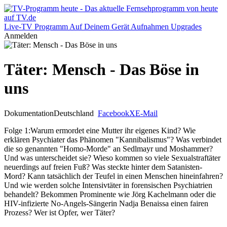
Live-TV
Programm
Auf Deinem Gerät
Aufnahmen
Upgrades
Anmelden
Täter: Mensch - Das Böse in
uns
Dokumentation
Deutschland
Facebook
X
E-Mail
Folge 1:Warum ermordet eine Mutter ihr eigenes Kind? Wie
erklären Psychiater das Phänomen "Kannibalismus"? Was verbindet
die so genannten "Homo-Morde" an Sedlmayr und Moshammer?
Und was unterscheidet sie? Wieso kommen so viele Sexualstraftäter
neuerdings auf freien Fuß? Was steckte hinter dem Satanisten-
Mord? Kann tatsächlich der Teufel in einen Menschen hineinfahren?
Und wie werden solche Intensivtäter in forensischen Psychiatrien
behandelt? Bekommen Prominente wie Jörg Kachelmann oder die
HIV-infizierte No-Angels-Sängerin Nadja Benaissa einen fairen
Prozess? Wer ist Opfer, wer Täter?