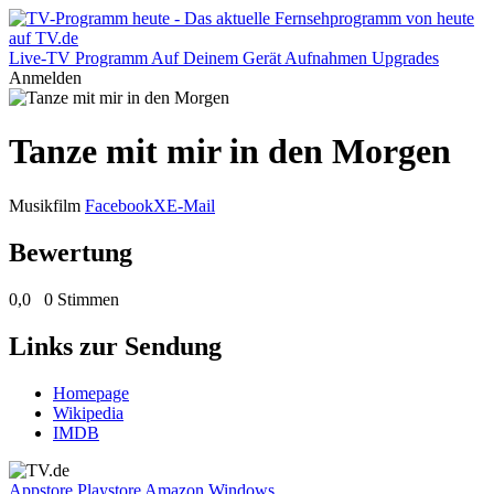
Live-TV
Programm
Auf Deinem Gerät
Aufnahmen
Upgrades
Anmelden
Tanze mit mir in den Morgen
Musikfilm
Facebook
X
E-Mail
Bewertung
0,0
0 Stimmen
Links zur Sendung
Homepage
Wikipedia
IMDB
Appstore
Playstore
Amazon
Windows