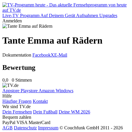
Live-TV
Programm
Auf Deinem Gerät
Aufnahmen
Upgrades
Anmelden
Tante Emma auf Rädern
Dokumentation
Facebook
X
E-Mail
Bewertung
0,0
0 Stimmen
Appstore
Playstore
Amazon
Windows
Hilfe
Häufige Fragen
Kontakt
Wir sind TV.de
Dein Fernsehen
Dein Fußball
Deine WM 2026
Bequem zahlen
PayPal
VISA
MasterCard
AGB
Datenschutz
Impressum
© Couchfunk GmbH 2011 - 2026