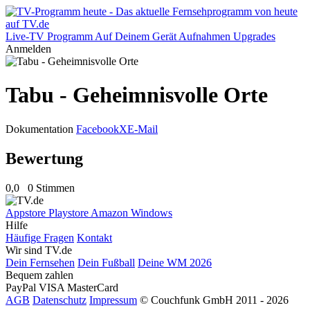
Live-TV
Programm
Auf Deinem Gerät
Aufnahmen
Upgrades
Anmelden
Tabu - Geheimnisvolle Orte
Dokumentation
Facebook
X
E-Mail
Bewertung
0,0
0 Stimmen
Appstore
Playstore
Amazon
Windows
Hilfe
Häufige Fragen
Kontakt
Wir sind TV.de
Dein Fernsehen
Dein Fußball
Deine WM 2026
Bequem zahlen
PayPal
VISA
MasterCard
AGB
Datenschutz
Impressum
© Couchfunk GmbH 2011 - 2026