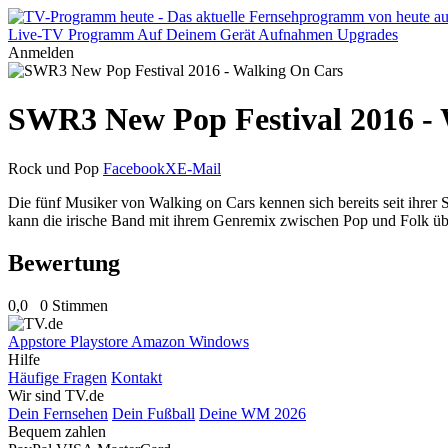
Live-TV
Programm
Auf Deinem Gerät
Aufnahmen
Upgrades
Anmelden
SWR3 New Pop Festival 2016 -
Rock und Pop
Facebook
X
E-Mail
Die fünf Musiker von Walking on Cars kennen sich bereits seit ihrer
kann die irische Band mit ihrem Genremix zwischen Pop und Folk ü
Bewertung
0,0
0 Stimmen
Appstore
Playstore
Amazon
Windows
Hilfe
Häufige Fragen
Kontakt
Wir sind TV.de
Dein Fernsehen
Dein Fußball
Deine WM 2026
Bequem zahlen