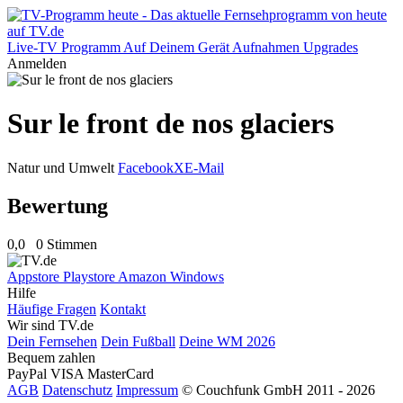
Live-TV
Programm
Auf Deinem Gerät
Aufnahmen
Upgrades
Anmelden
Sur le front de nos glaciers
Natur und Umwelt
Facebook
X
E-Mail
Bewertung
0,0
0 Stimmen
Appstore
Playstore
Amazon
Windows
Hilfe
Häufige Fragen
Kontakt
Wir sind TV.de
Dein Fernsehen
Dein Fußball
Deine WM 2026
Bequem zahlen
PayPal
VISA
MasterCard
AGB
Datenschutz
Impressum
© Couchfunk GmbH 2011 - 2026