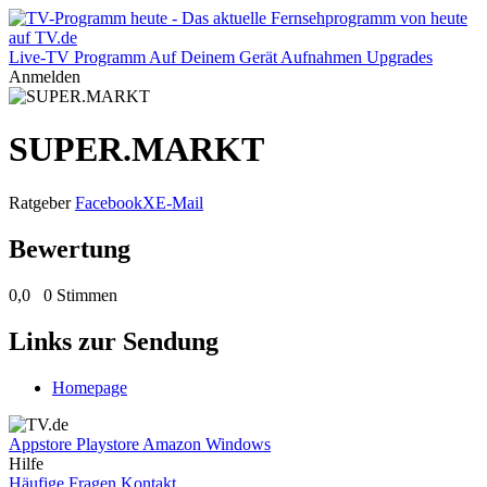
Live-TV
Programm
Auf Deinem Gerät
Aufnahmen
Upgrades
Anmelden
SUPER.MARKT
Ratgeber
Facebook
X
E-Mail
Bewertung
0,0
0 Stimmen
Links zur Sendung
Homepage
Appstore
Playstore
Amazon
Windows
Hilfe
Häufige Fragen
Kontakt