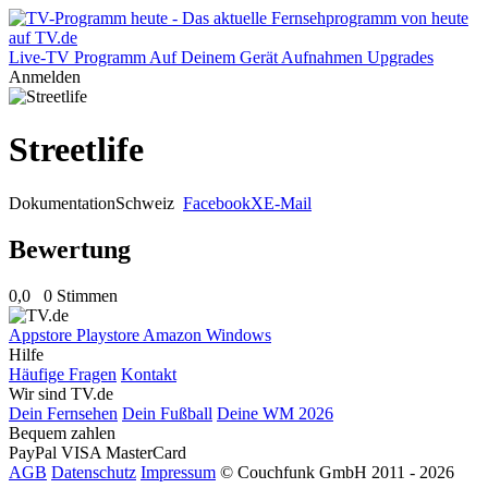
Live-TV
Programm
Auf Deinem Gerät
Aufnahmen
Upgrades
Anmelden
Streetlife
Dokumentation
Schweiz
Facebook
X
E-Mail
Bewertung
0,0
0 Stimmen
Appstore
Playstore
Amazon
Windows
Hilfe
Häufige Fragen
Kontakt
Wir sind TV.de
Dein Fernsehen
Dein Fußball
Deine WM 2026
Bequem zahlen
PayPal
VISA
MasterCard
AGB
Datenschutz
Impressum
© Couchfunk GmbH 2011 - 2026