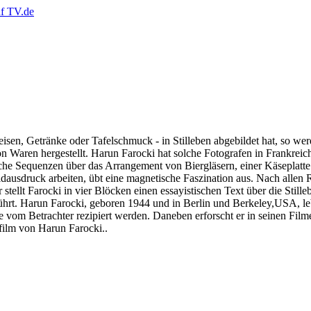
eisen, Getränke oder Tafelschmuck - in Stilleben abgebildet hat, so we
Waren hergestellt. Harun Farocki hat solche Fotografen in Frankreic
ische Sequenzen über das Arrangement von Biergläsern, einer Käseplatt
dausdruck arbeiten, übt eine magnetische Faszination aus. Nach allen 
ellt Farocki in vier Blöcken einen essayistischen Text über die Stille
eführt. Harun Farocki, geboren 1944 und in Berlin und Berkeley,USA,
sie vom Betrachter rezipiert werden. Daneben erforscht er in seinen Fi
film von Harun Farocki..