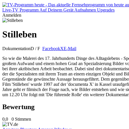
Live-TV
Programm
Auf Deinem Gerät
Aufnahmen
Upgrades
Anmelden
Stilleben
Dokumentation
D / F
Facebook
X
E-Mail
So wie die Malerei des 17. Jahrhunderts Dinge des Alltagslebens - Sp
großem Aufwand und einem hohen Grad an Spezialisierung Bilder von 
bei ihrer akribischen Arbeit beobachtet. Dabei sind drei dokumentar
der die Spezialisten mit ihrem Team an einem einzigen Objekt und Bil
Gegenstände die gewünschte Aussage herausgefiltert. Dem gegenüber st
Film 'Stilleben' wurde 1997 auf der 'documenta X' in Kassel uraufg
Jahre geht er filmisch der Frage nach, wie Bilder entstehen und wie 
um 12.20 Uhr folgt mit 'Die führende Rolle' ein weiterer Dokumentar
Bewertung
0,0
0 Stimmen