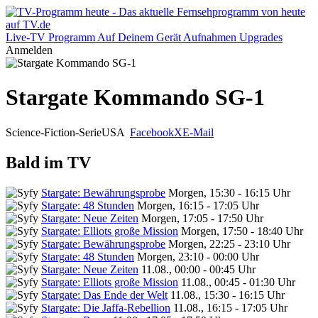
Live-TV
Programm
Auf Deinem Gerät
Aufnahmen
Upgrades
Anmelden
Stargate Kommando SG-1
Science-Fiction-Serie
USA
Facebook
X
E-Mail
Bald im TV
Stargate: Bewährungsprobe
Morgen, 15:30 - 16:15 Uhr
Stargate: 48 Stunden
Morgen, 16:15 - 17:05 Uhr
Stargate: Neue Zeiten
Morgen, 17:05 - 17:50 Uhr
Stargate: Elliots große Mission
Morgen, 17:50 - 18:40 Uhr
Stargate: Bewährungsprobe
Morgen, 22:25 - 23:10 Uhr
Stargate: 48 Stunden
Morgen, 23:10 - 00:00 Uhr
Stargate: Neue Zeiten
11.08., 00:00 - 00:45 Uhr
Stargate: Elliots große Mission
11.08., 00:45 - 01:30 Uhr
Stargate: Das Ende der Welt
11.08., 15:30 - 16:15 Uhr
Stargate: Die Jaffa-Rebellion
11.08., 16:15 - 17:05 Uhr