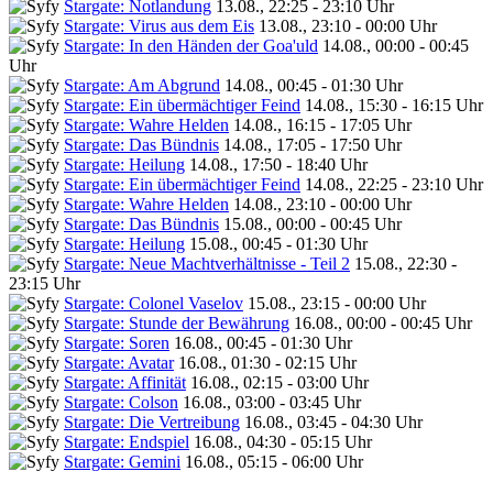
Stargate: Notlandung
13.08., 22:25 - 23:10 Uhr
Stargate: Virus aus dem Eis
13.08., 23:10 - 00:00 Uhr
Stargate: In den Händen der Goa'uld
14.08., 00:00 - 00:45
Uhr
Stargate: Am Abgrund
14.08., 00:45 - 01:30 Uhr
Stargate: Ein übermächtiger Feind
14.08., 15:30 - 16:15 Uhr
Stargate: Wahre Helden
14.08., 16:15 - 17:05 Uhr
Stargate: Das Bündnis
14.08., 17:05 - 17:50 Uhr
Stargate: Heilung
14.08., 17:50 - 18:40 Uhr
Stargate: Ein übermächtiger Feind
14.08., 22:25 - 23:10 Uhr
Stargate: Wahre Helden
14.08., 23:10 - 00:00 Uhr
Stargate: Das Bündnis
15.08., 00:00 - 00:45 Uhr
Stargate: Heilung
15.08., 00:45 - 01:30 Uhr
Stargate: Neue Machtverhältnisse - Teil 2
15.08., 22:30 -
23:15 Uhr
Stargate: Colonel Vaselov
15.08., 23:15 - 00:00 Uhr
Stargate: Stunde der Bewährung
16.08., 00:00 - 00:45 Uhr
Stargate: Soren
16.08., 00:45 - 01:30 Uhr
Stargate: Avatar
16.08., 01:30 - 02:15 Uhr
Stargate: Affinität
16.08., 02:15 - 03:00 Uhr
Stargate: Colson
16.08., 03:00 - 03:45 Uhr
Stargate: Die Vertreibung
16.08., 03:45 - 04:30 Uhr
Stargate: Endspiel
16.08., 04:30 - 05:15 Uhr
Stargate: Gemini
16.08., 05:15 - 06:00 Uhr