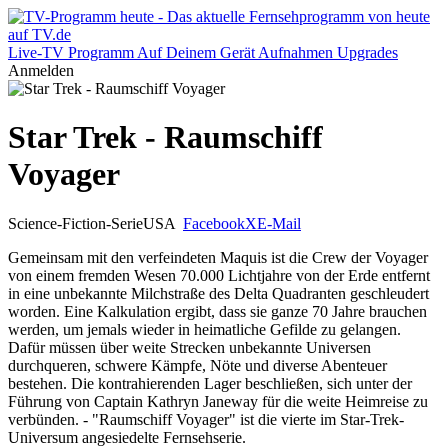
Live-TV
Programm
Auf Deinem Gerät
Aufnahmen
Upgrades
Anmelden
Star Trek - Raumschiff
Voyager
Science-Fiction-Serie
USA
Facebook
X
E-Mail
Gemeinsam mit den verfeindeten Maquis ist die Crew der Voyager
von einem fremden Wesen 70.000 Lichtjahre von der Erde entfernt
in eine unbekannte Milchstraße des Delta Quadranten geschleudert
worden. Eine Kalkulation ergibt, dass sie ganze 70 Jahre brauchen
werden, um jemals wieder in heimatliche Gefilde zu gelangen.
Dafür müssen über weite Strecken unbekannte Universen
durchqueren, schwere Kämpfe, Nöte und diverse Abenteuer
bestehen. Die kontrahierenden Lager beschließen, sich unter der
Führung von Captain Kathryn Janeway für die weite Heimreise zu
verbünden. - "Raumschiff Voyager" ist die vierte im Star-Trek-
Universum angesiedelte Fernsehserie.